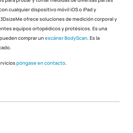
es para probar y tomar medidas de diversas partes
con cualquier dispositivo móvil iOS o iPad y
p 3DsizeMe ofrece soluciones de medición corporal y
rentes equipos ortopédicos y protésicos. Es una
o pueden comprar un
escáner BodyScan
. Es la
cado.
rvicios
póngase en contacto
.