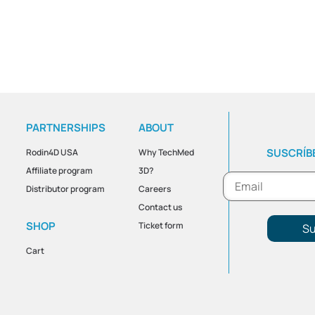
PARTNERSHIPS
ABOUT
SUSCRÍBE
Rodin4D USA
Why TechMed
Affiliate program
3D?
Distributor program
Careers
Contact us
SHOP
Ticket form
Su
Cart