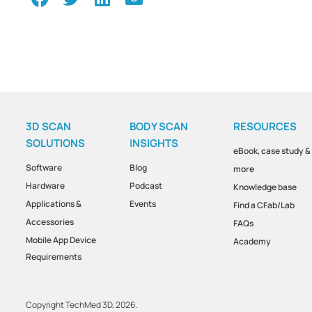
3D SCAN
BODY SCAN
RESOURCES
SOLUTIONS
INSIGHTS
eBook, case study &
Software
Blog
more
Hardware
Podcast
Knowledge base
Applications &
Events
Find a CFab/Lab
Accessories
FAQs
Mobile App Device
Academy
Requirements
Copyright TechMed 3D, 2026.