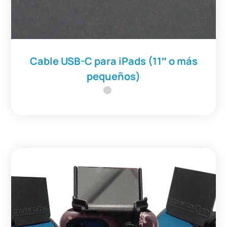
Cable USB-C para iPads (11″ o más
pequeños)