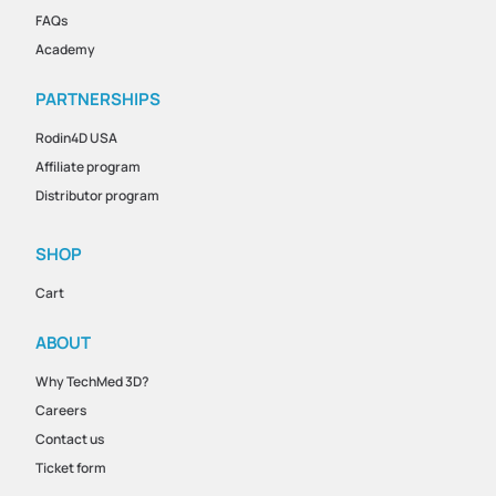
FAQs
Academy
PARTNERSHIPS
Rodin4D USA
Affiliate program
Distributor program
SHOP
Cart
ABOUT
Why TechMed 3D?
Careers
Contact us
Ticket form