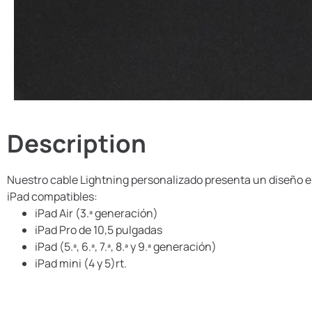
Description
Nuestro cable Lightning personalizado presenta un diseño en
iPad compatibles:
iPad Air (3.ª generación)
iPad Pro de 10,5 pulgadas
iPad (5.ª, 6.ª, 7.ª, 8.ª y 9.ª generación)
iPad mini (4 y 5)rt.