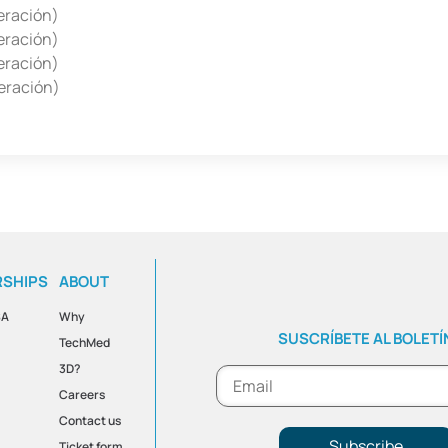
neración)
neración)
neración)
neración)
RSHIPS
ABOUT
SA
Why
SUSCRÍBETE AL BOLETÍ
TechMed
3D?
Careers
Contact us
Subscribe
Ticket form