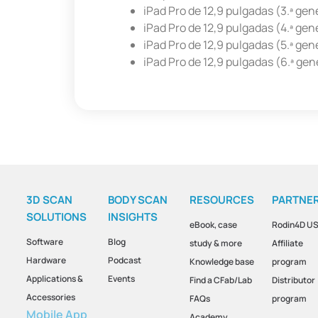
iPad Pro de 12,9 pulgadas (3.ª ge
iPad Pro de 12,9 pulgadas (4.ª ge
iPad Pro de 12,9 pulgadas (5.ª ge
iPad Pro de 12,9 pulgadas (6.ª ge
3D SCAN
BODY SCAN
RESOURCES
PARTNE
SOLUTIONS
INSIGHTS
eBook, case
Rodin4D U
Software
Blog
study & more
Affiliate
Hardware
Podcast
Knowledge base
program
Applications &
Events
Find a CFab/Lab
Distributor
Accessories
FAQs
program
Mobile App
Academy