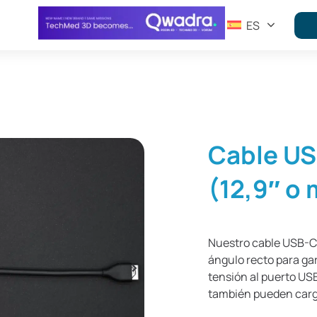
ES
Cable US
(12,9″ o
Nuestro cable USB-C
ángulo recto para ga
tensión al puerto US
también pueden carga