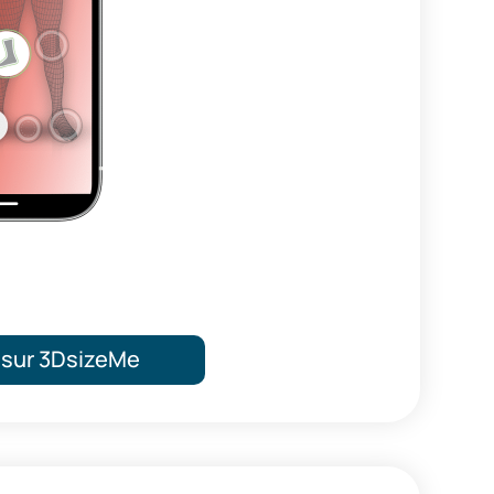
 sur 3DsizeMe