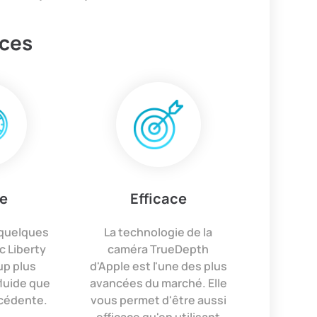
ices
e
Efficace
quelques
La technologie de la
 Liberty
caméra TrueDepth
up plus
d'Apple est l'une des plus
fluide que
avancées du marché. Elle
écédente.
vous permet d'être aussi
efficace qu'en utilisant