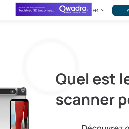
FR
Quel est l
scanner p
Découvrez q