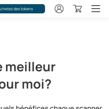
Achetez des tokens
e meilleur
our moi?
uels bénéfices chaque scanner