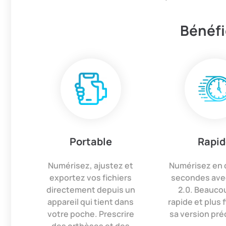
Bénéf
Portable
Rapid
Numérisez, ajustez et
Numérisez en 
exportez vos fichiers
secondes avec
directement depuis un
2.0. Beauco
appareil qui tient dans
rapide et plus 
votre poche. Prescrire
sa version pr
des orthèses et des