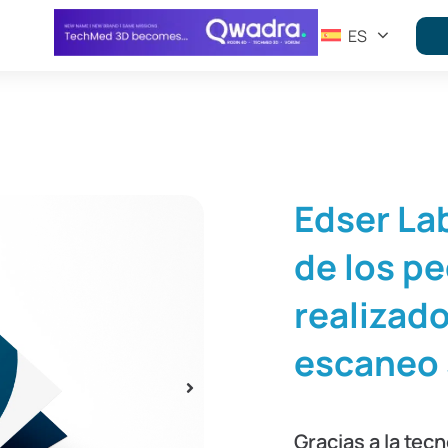
ES
Edser La
de los p
realizad
escaneo
Gracias a la tec