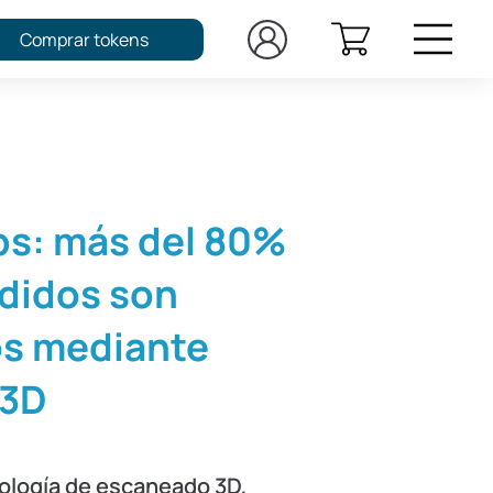
Comprar tokens
bs: más del 80%
edidos son
os mediante
 3D
nología de escaneado 3D,