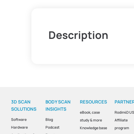
Description
3D SCAN
BODY SCAN
RESOURCES
PARTNE
SOLUTIONS
INSIGHTS
eBook, case
Rodin4D U
Software
Blog
study & more
Affiliate
Hardware
Podcast
Knowledge base
program