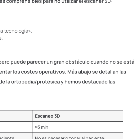
 comprensibles para no utilizar el escáner 3D:
a tecnología».
».
 pero puede parecer un gran obstáculo cuando no se está
ntar los costes operativos. Más abajo se detallan las
s de la ortopedia/protésica y hemos destacado las
Escaneo 3D
≈3 min
paciente
No es necesario tocar al paciente: