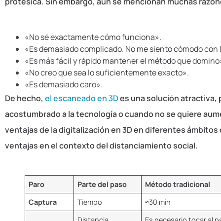
protésica. Sin embargo, aún se mencionan muchas razones
«No sé exactamente cómo funciona».
«Es demasiado complicado. No me siento cómodo con l
«Es más fácil y rápido mantener el método que domino
«No creo que sea lo suficientemente exacto».
«Es demasiado caro».
De hecho,
el escaneado en 3D
es una solución atractiva,
acostumbrado a la tecnología o cuando no se quiere aume
ventajas de la digitalización en 3D en diferentes ámbito
ventajas en el contexto del distanciamiento social.
Paro
Parte del paso
Método tradicional
Captura
Tiempo
≈30 min
Distancia
Es necesario tocar al 