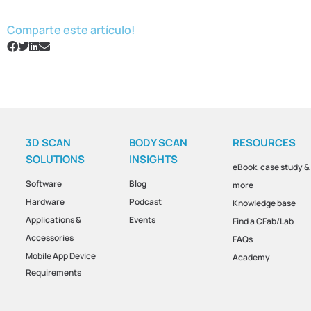
Comparte este artículo!
3D SCAN
BODY SCAN
RESOURCES
SOLUTIONS
INSIGHTS
eBook, case study &
Software
Blog
more
Hardware
Podcast
Knowledge base
Applications &
Events
Find a CFab/Lab
Accessories
FAQs
Mobile App Device
Academy
Requirements