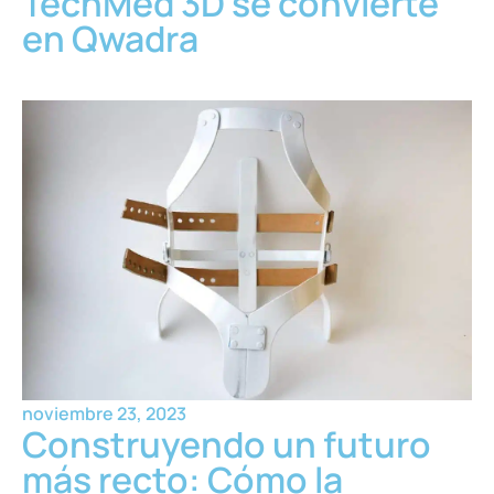
TechMed 3D se convierte
en Qwadra
noviembre 23, 2023
Construyendo un futuro
más recto: Cómo la