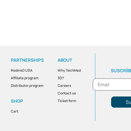
PARTNERSHIPS
ABOUT
SUSCRÍBE
Rodin4D USA
Why TechMed
Affiliate program
3D?
Distributor program
Careers
Contact us
SHOP
Ticket form
Su
Cart