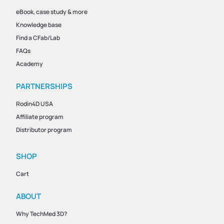
eBook, case study & more
Knowledge base
Find a CFab/Lab
FAQs
Academy
PARTNERSHIPS
Rodin4D USA
Affiliate program
Distributor program
SHOP
Cart
ABOUT
Why TechMed 3D?