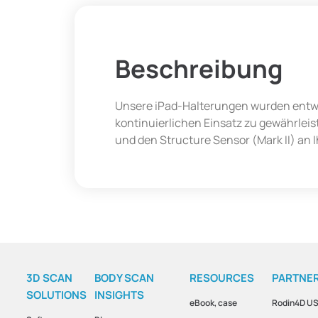
Beschreibung
Unsere iPad-Halterungen wurden entwic
kontinuierlichen Einsatz zu gewährleis
und den Structure Sensor (Mark II) an 
3D SCAN
BODY SCAN
RESOURCES
PARTNE
SOLUTIONS
INSIGHTS
eBook, case
Rodin4D U